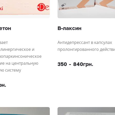
етон
В-лаксин
вает
Антидепрессант в капсулах
линергическое и
пролонгированного действ
вопаркинсоническое
ие на центральную
350
-
840грн.
ую систему
рн.