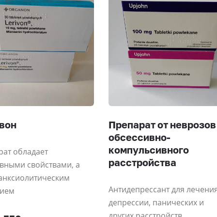
вон
Препарат от неврозов
обсессивно-
компульсивного
рат обладает
расстройства
вными свойствами, а
 анксиолитическим
Антидепрессант для лечени
вием
депрессии, панических и
других расстройств