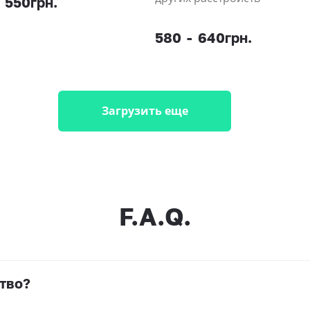
550грн.
580
-
640грн.
Загрузить еще
F.A.Q.
тво?