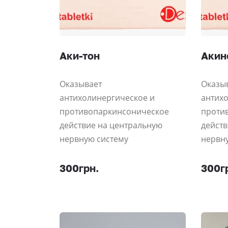
Аки-тон
Акин
Оказывает
Оказы
антихолинергическое и
антихо
противопаркинсоническое
проти
действие на центральную
действ
нервную систему
нервн
300грн.
300г