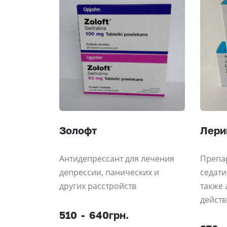
Золофт
Лери
Антидепрессант для лечения
Препа
депрессии, панических и
седати
других расстройств
также
дейст
510
-
640грн.