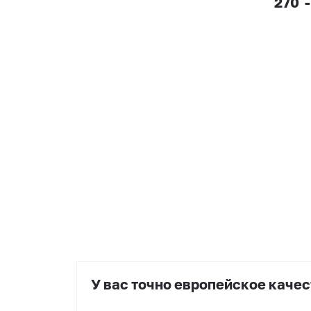
270
-
У вас точно европейское качес