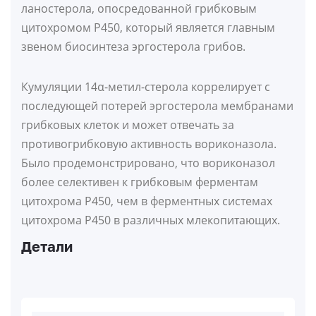
ланостерола, опосредованной грибковым
цитохромом P450, который является главным
звеном биосинтеза эргостерола грибов.
Кумуляции 14α-метил-стерола коррелирует с
последующей потерей эргостерола мембранами
грибковых клеток и может отвечать за
противогрибковую активность вориконазола.
Было продемонстрировано, что вориконазол
более селективен к грибковым ферментам
цитохрома Р450, чем в ферментных системах
цитохрома Р450 в различных млекопитающих.
Детали