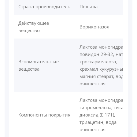
Страна-производитель
Польша
Действующее
Вориконазол
вещество
Лактоза моногидрат,
повидон 29-32, натрия
Вспомогательные
кроскармеллоза,
вещества
крахмал кукурузный,
магния стеарат, вода
очищенная
Лактоза моногидрат,
гипромеллоза, титана
Компоненты покрытия
диоксид (Е 171),
триацетин, вода
очищенная