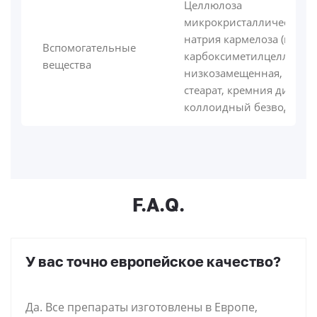
Целлюлоза
микрокристаллическая,
натрия кармелоза (натри
Вспомогательные
карбоксиметилцеллюлоз
вещества
низкозамещенная, магни
стеарат, кремния диокси
коллоидный безводный
F.A.Q.
У вас точно европейское качество?
Да. Все препараты изготовлены в Европе,