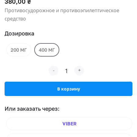
380,00
₴
Противосудорожное и противоэпилептическое
средство
Дозировка
200 МГ
400 МГ
Количество
-
+
товара
Противосудорожное
В корзину
и
противоэпилептическое
Или заказать через:⠀
средство
(Те)
VIBER